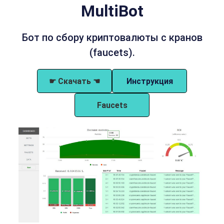
MultiBot
Бот по сбору криптовалюты с кранов
(faucets).
☛ Скачать ☚
Инструкция
Faucets